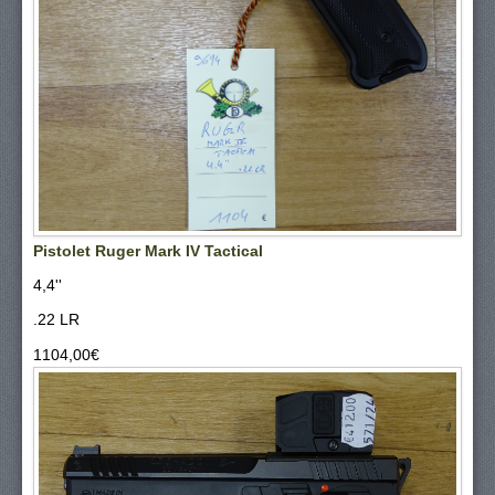
Pistolet Ruger Mark IV Tactical
4,4''
.22 LR
1104,00‎€