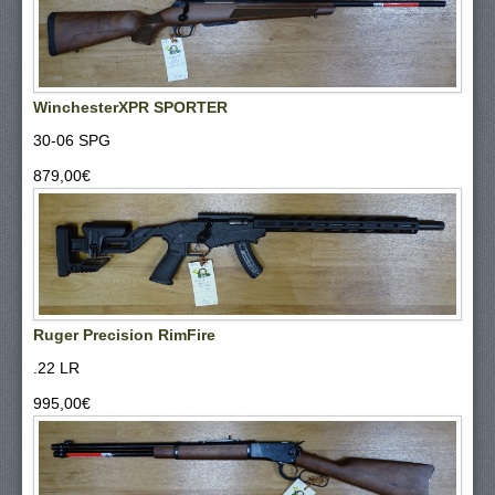
WinchesterXPR SPORTER
30-06 SPG
879,00‎€
Ruger Precision RimFire
.22 LR
995,00‎€