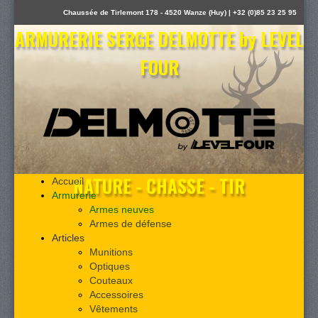
Chaussée de Tirlemont 178 - 4520 Wanze (Huy) | +32 (0)85 23 25 95
ARMURERIE SERGE DELMOTTE by LEVEL
FOUR
NATURE - CHASSE - TIR
Accueil
Armurerie
Armes neuves
Armes de défense
Articles
Munitions
Optiques
Couteaux
Accessoires
Vêtements