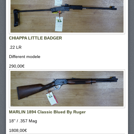
CHIAPPA LITTLE BADGER
.22 LR
Different modele
290,00‎€
MARLIN 1894 Classic Blued By Ruger
18'' / .357 Mag
1808,00‎€