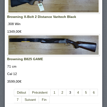
Browning X-Bolt 2 Distance Varitech Black
.308 Win
1349,00‎€
Browning B825 GAME
71 cm
Cal 12
3599,00‎€
Début
Précédent
1
2
3
4
5
6
7
Suivant
Fin