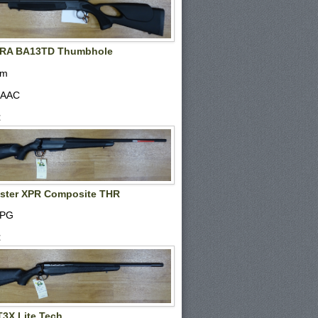
RA BA13TD Thumbhole
em
 AAC
€
ster XPR Composite THR
SPG
€
3X Lite Tech