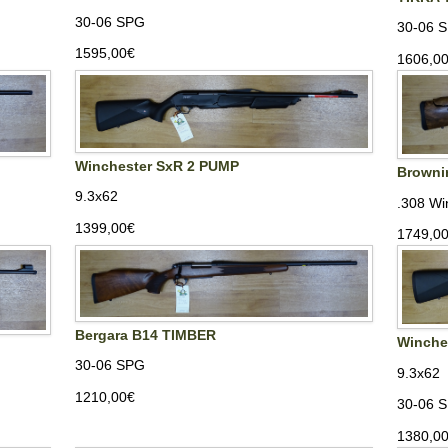
30-06 SPG
30-06 
1595,00‎€
1606,00
Winchester SxR 2 PUMP
Brownin
9.3x62
.308 Wi
1399,00‎€
1749,00
Bergara B14 TIMBER
Winche
30-06 SPG
9.3x62
1210,00‎€
30-06 
1380,00