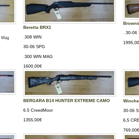
Browni
Beretta BRX1
. 30-06
.308 WIN
in Mag
1995,00
30-06 SPG
.300 WIN MAG
1600,00‎€
BERGARA B14 HUNTER EXTREME CAMO
Winche
6.5 CreedMoor
30-06 
1355,00‎€
6,5 C
769,00‎