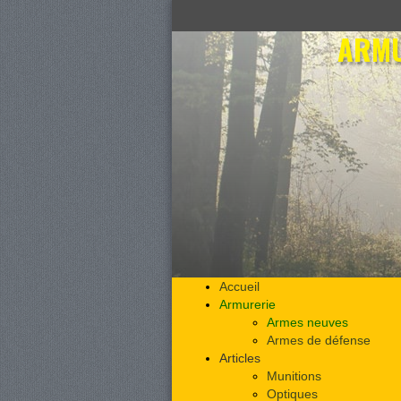
ARMU
Accueil
Armurerie
Armes neuves
Armes de défense
Articles
Munitions
Optiques