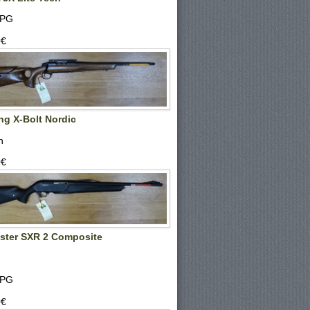
SPG
‎€
g X-Bolt Nordic
n
‎€
ster SXR 2 Composite
SPG
‎€