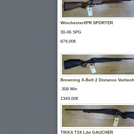
WinchesterXPR SPORTER
30-06 SPG
879,00‎€
Browning X-Bolt 2 Distance Varitec
.308 Win
1349,00‎€
TIKKA T3X Lite GAUCHER