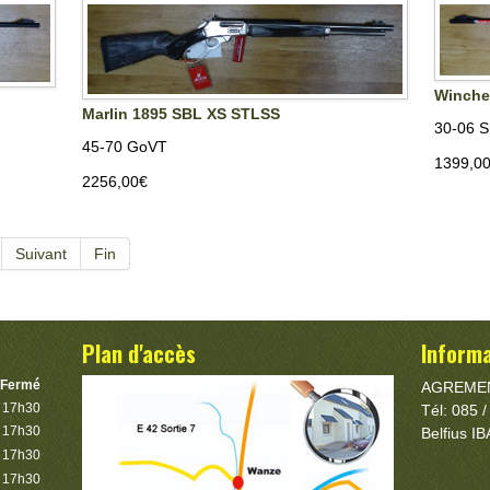
Winche
Marlin 1895 SBL XS STLSS
30-06 
45-70 GoVT
1399,00
2256,00‎€
Suivant
Fin
Plan d'accès
Inform
Fermé
AGREMEN
à 17h30
Tél: 085 
à 17h30
Belfius 
à 17h30
à 17h30