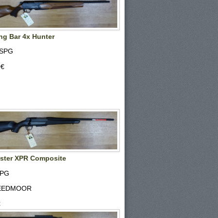
ng Bar 4x Hunter
 SPG
‎€
ster XPR Composite
SPG
REEDMOOR
€