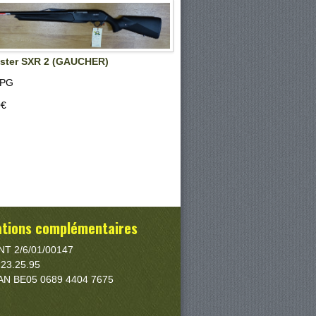
ster SXR 2 (GAUCHER)
SPG
‎€
ations complémentaires
T 2/6/01/00147
/ 23.25.95
IBAN BE05 0689 4404 7675