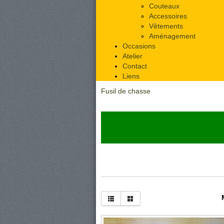
Couteaux
Accessoires
Vêtements
Aménagement
Occasions
Atelier
Contact
Liens
Fusil de chasse