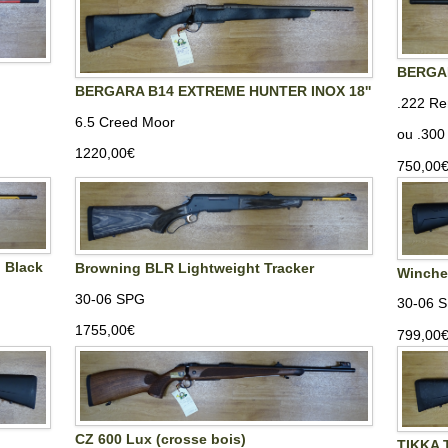
BERGA
BERGARA B14 EXTREME HUNTER INOX 18''
.222 R
6.5 Creed Moor
ou .300
1220,00‎€
750,00‎
h Black
Browning BLR Lightweight Tracker
Winche
30-06 SPG
30-06 
1755,00‎€
799,00‎
CZ 600 Lux (crosse bois)
TIKKA T