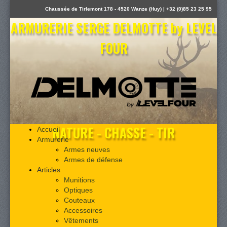
Chaussée de Tirlemont 178 - 4520 Wanze (Huy) | +32 (0)85 23 25 95
ARMURERIE SERGE DELMOTTE by LEVEL
FOUR
NATURE - CHASSE - TIR
Accueil
Armurerie
Armes neuves
Armes de défense
Articles
Munitions
Optiques
Couteaux
Accessoires
Vêtements