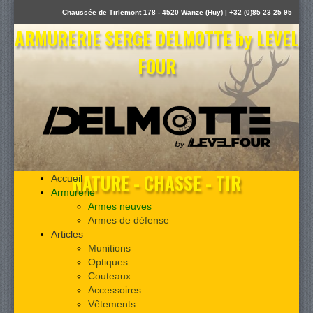
Chaussée de Tirlemont 178 - 4520 Wanze (Huy) | +32 (0)85 23 25 95
ARMURERIE SERGE DELMOTTE by LEVEL
FOUR
NATURE - CHASSE - TIR
Accueil
Armurerie
Armes neuves
Armes de défense
Articles
Munitions
Optiques
Couteaux
Accessoires
Vêtements