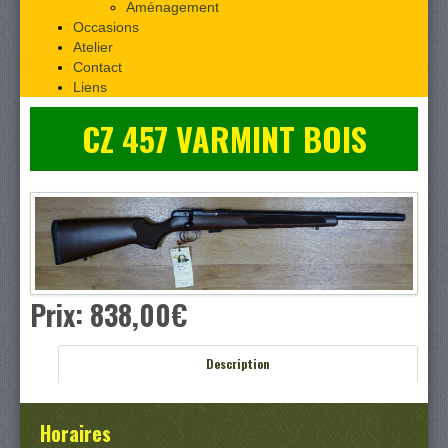
Aménagement
Occasions
Atelier
Contact
Liens
CZ 457 VARMINT BOIS
Prix:
838,00‎€
Description
Horaires