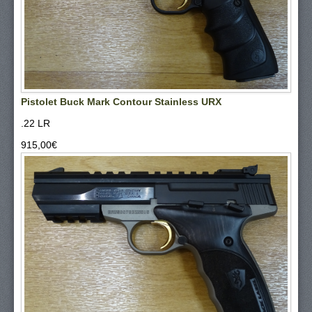
Pistolet Buck Mark Contour Stainless URX
.22 LR
915,00‎€