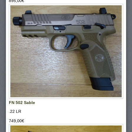
895,00‎€
FN 502 Sable
.22 LR
749,00‎€