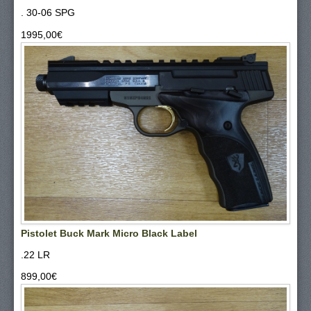
. 30-06 SPG
1995,00‎€
Pistolet Buck Mark Micro Black Label
.22 LR
899,00‎€