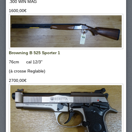
.300 WIN MAG
1600,00‎€
Browning B 525 Sporter 1
76cm cal 12/3"
(à crosse Reglable)
2700,00‎€