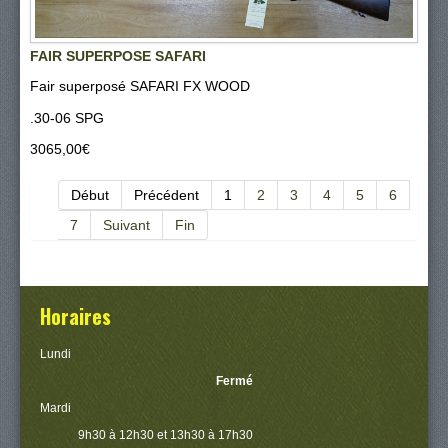
FAIR SUPERPOSE SAFARI
Fair superposé SAFARI FX WOOD
.30-06 SPG
3065,00‎€
Début
Précédent
1
2
3
4
5
6
7
Suivant
Fin
Horaires
Lundi
Fermé
Mardi
9h30 à 12h30 et 13h30 à 17h30