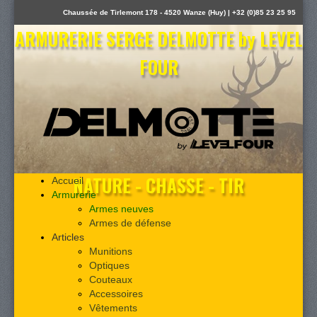
Chaussée de Tirlemont 178 - 4520 Wanze (Huy) | +32 (0)85 23 25 95
ARMURERIE SERGE DELMOTTE by LEVEL
FOUR
NATURE - CHASSE - TIR
Accueil
Armurerie
Armes neuves
Armes de défense
Articles
Munitions
Optiques
Couteaux
Accessoires
Vêtements