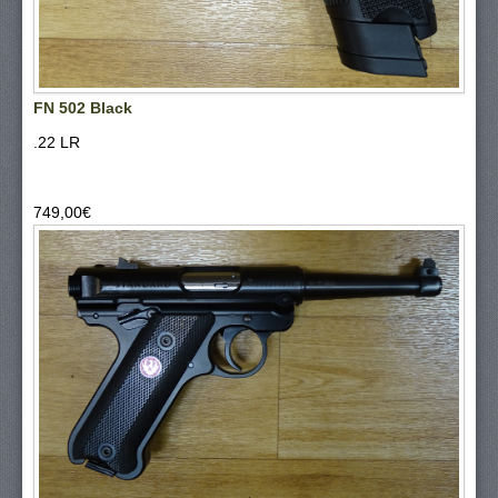
FN 502 Black
.22 LR
749,00‎€