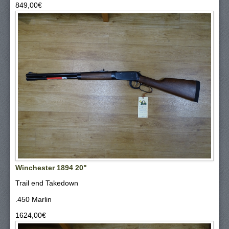
849,00‎€
Winchester 1894 20"
Trail end Takedown
.450 Marlin
1624,00‎€