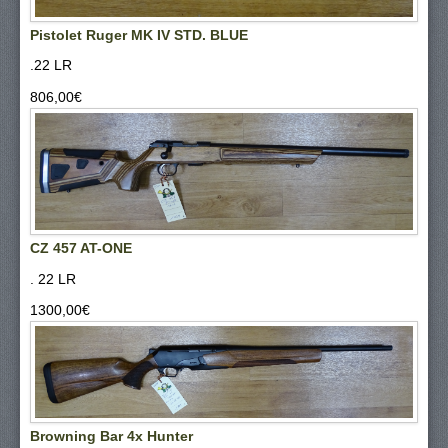
Pistolet Ruger MK IV STD. BLUE
.22 LR
806,00‎€
CZ 457 AT-ONE
. 22 LR
1300,00‎€
Browning Bar 4x Hunter