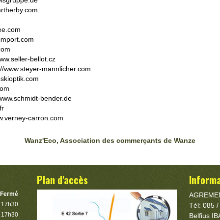
eisgruppe.de
artherby.com
ree.com
cimport.com
.com
www.seller-bellot.cz
://www.steyer-mannlicher.com
oskioptik.com
com
//www.schmidt-bender.de
fr
ww.verney-carron.com
Wanz'Eco, Association des commerçants de Wanze
Plan d'accès
Inform
Fermé
AGREMEN
à 17h30
Tél: 085 
à 17h30
Belfius 