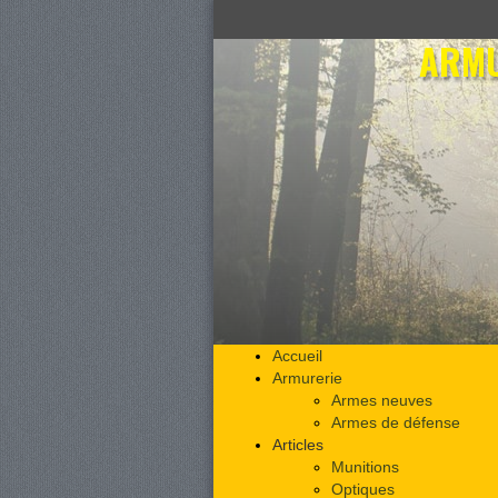
ARMU
Accueil
Armurerie
Armes neuves
Armes de défense
Articles
Munitions
Optiques