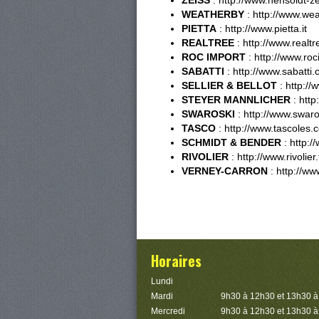
ZEISS
: http://www.hensoldt-z
WEATHERBY
: http://www.we
PIETTA
: http://www.pietta.it
REALTREE
: http://www.realt
ROC IMPORT
: http://www.ro
SABATTI
: http://www.sabatti
SELLIER & BELLOT
: http://
STEYER MANNLICHER
: http
SWAROSKI
: http://www.swar
TASCO
: http://www.tascoles.
SCHMIDT & BENDER
: http:
RIVOLIER
: http://www.rivolier.
VERNEY-CARRON
: http://w
Horaires
Lundi
Mardi
9h30 à 12h30 et 13h30 
Mercredi
9h30 à 12h30 et 13h30 