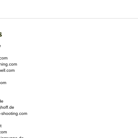
s
e
.com
wning.com
nell.com
.com
de
ghoff.de
e-shooting.com
t
.com