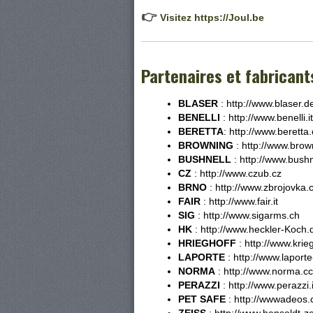
👉
Visitez https://Joul.be
Partenaires et fabricant
BLASER
: http://www.blaser.d
BENELLI
: http://www.benelli.it
BERETTA
: http://www.beretta
BROWNING
: http://www.bro
BUSHNELL
: http://www.bush
CZ
: http://www.czub.cz
BRNO
: http://www.zbrojovka
FAIR
: http://www.fair.it
SIG
: http://www.sigarms.ch
HK
: http://www.heckler-Koch.
HRIEGHOFF
: http://www.krie
LAPORTE
: http://www.laport
NORMA
: http://www.norma.cc
PERAZZI
: http://www.perazzi.i
PET SAFE
: http://wwwadeos