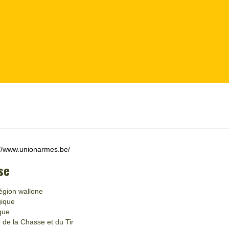
://www.unionarmes.be/
se
égion wallone
gique
que
 de la Chasse et du Tir