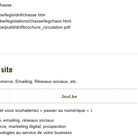
chasse :
be/legis/dnf/chasse.htm
ibw/legislations/chasse/legchass.html
be/publi/dnf/brochure_circulation.pdf
site
mmerce, Emailing, Réseaux sociaux, etc.
Joul.be
 et vous souhaiteriez « passer au numérique » ⤵
b, emailing, réseaux sociaux
ce, marketing digital, prospection
hnologies au service de votre business