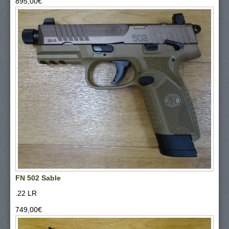
895,00‎€
FN 502 Sable
.22 LR
749,00‎€