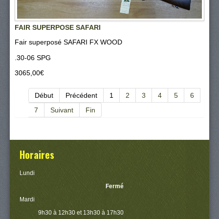
FAIR SUPERPOSE SAFARI
Fair superposé SAFARI FX WOOD
.30-06 SPG
3065,00‎€
Début
Précédent
1
2
3
4
5
6
7
Suivant
Fin
Horaires
Lundi
Fermé
Mardi
9h30 à 12h30 et 13h30 à 17h30