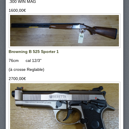
.300 WIN MAG
1600,00‎€
Browning B 525 Sporter 1
76cm cal 12/3"
(à crosse Reglable)
2700,00‎€