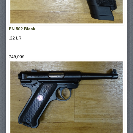
FN 502 Black
.22 LR
749,00‎€