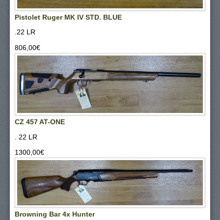
Pistolet Ruger MK IV STD. BLUE
.22 LR
806,00‎€
CZ 457 AT-ONE
. 22 LR
1300,00‎€
Browning Bar 4x Hunter