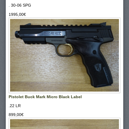
. 30-06 SPG
1995,00‎€
Pistolet Buck Mark Micro Black Label
.22 LR
899,00‎€