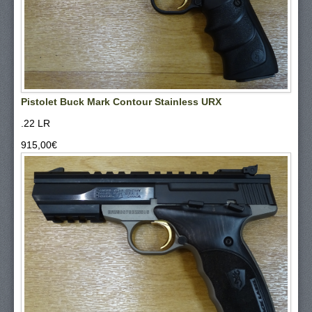
Pistolet Buck Mark Contour Stainless URX
.22 LR
915,00‎€