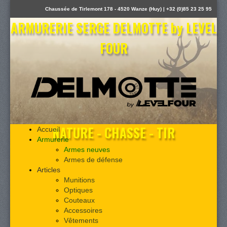
Chaussée de Tirlemont 178 - 4520 Wanze (Huy) | +32 (0)85 23 25 95
ARMURERIE SERGE DELMOTTE by LEVEL
FOUR
NATURE - CHASSE - TIR
Accueil
Armurerie
Armes neuves
Armes de défense
Articles
Munitions
Optiques
Couteaux
Accessoires
Vêtements