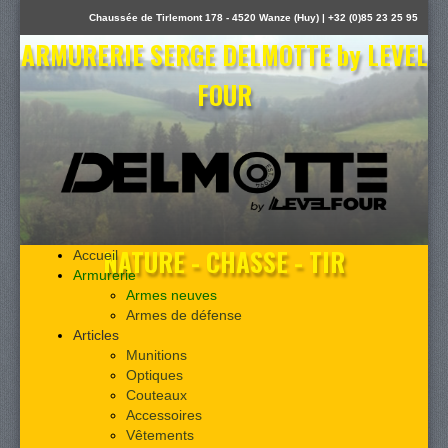
Chaussée de Tirlemont 178 - 4520 Wanze (Huy) | +32 (0)85 23 25 95
ARMURERIE SERGE DELMOTTE by LEVEL
FOUR
NATURE - CHASSE - TIR
Accueil
Armurerie
Armes neuves
Armes de défense
Articles
Munitions
Optiques
Couteaux
Accessoires
Vêtements