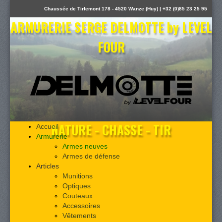
Chaussée de Tirlemont 178 - 4520 Wanze (Huy) | +32 (0)85 23 25 95
ARMURERIE SERGE DELMOTTE by LEVEL
FOUR
NATURE - CHASSE - TIR
Accueil
Armurerie
Armes neuves
Armes de défense
Articles
Munitions
Optiques
Couteaux
Accessoires
Vêtements