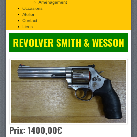
Aménagement
Occasions
Atelier
Contact
Liens
REVOLVER SMITH & WESSON
Prix:
1400,00‎€