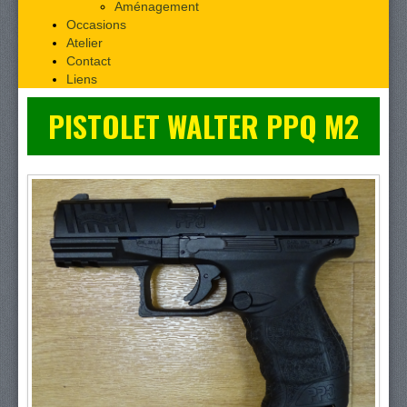
Aménagement
Occasions
Atelier
Contact
Liens
PISTOLET WALTER PPQ M2