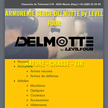
Chaussée de Tirlemont 178 - 4520 Wanze (Huy) | +32 (0)85 23 25 95
ARMURERIE SERGE DELMOTTE by LEVEL
FOUR
NATURE - CHASSE - TIR
Accueil
Armurerie
Armes neuves
Armes de défense
Articles
Munitions
Optiques
Couteaux
Accessoires
Vêtements