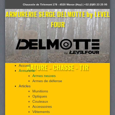
Chaussée de Tirlemont 178 - 4520 Wanze (Huy) | +32 (0)85 23 25 95
ARMURERIE SERGE DELMOTTE by LEVEL
FOUR
NATURE - CHASSE - TIR
Accueil
Armurerie
Armes neuves
Armes de défense
Articles
Munitions
Optiques
Couteaux
Accessoires
Vêtements